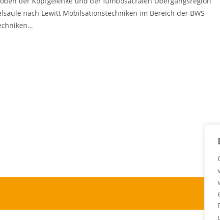
oden der Kopfgelenke und der lumbosacralen Übergangsregion
lsäule nach Lewitt Mobilsationstechniken im Bereich der BWS
Techniken…