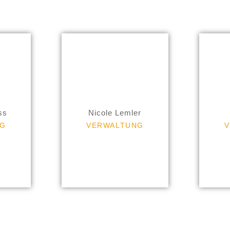
le Lemler
Birgit Ritt
0)6742 8001-26
Tel. +49 (0)6742 8001-28
ss
Nicole Lemler
G
VERWALTUNG
V
Email
Email