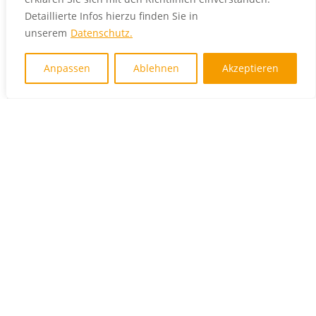
Detaillierte Infos hierzu finden Sie in
unserem
Datenschutz.
kontakt@DGMSM.de
Anpassen
Ablehnen
Akzeptieren
BÜROZEITEN
MO - DO
08:00 - 16:30 Uhr
FR
08:00 - 14:00 Uhr
SERVICE
Literatur
Downloads