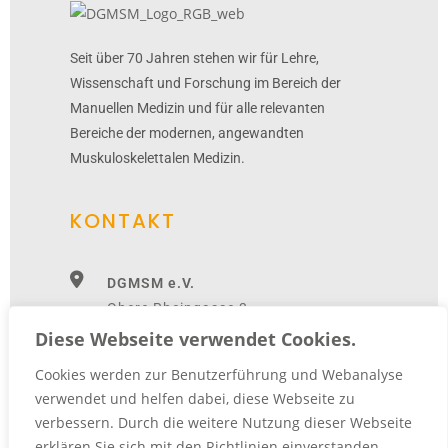
Seit über 70 Jahren stehen wir für Lehre,
Wissenschaft und Forschung im Bereich der
Manuellen Medizin und für alle relevanten
Bereiche der modernen, angewandten
Muskuloskelettalen Medizin.
KONTAKT
DGMSM e.V.
Obere Rheingasse 3
56154 Boppard
Diese Webseite verwendet Cookies.
Cookies werden zur Benutzerführung und Webanalyse
+49 (0)6742 8001-0
verwendet und helfen dabei, diese Webseite zu
verbessern. Durch die weitere Nutzung dieser Webseite
+49 (0)6742 8001-27
erklären Sie sich mit den Richtlinien einverstanden.