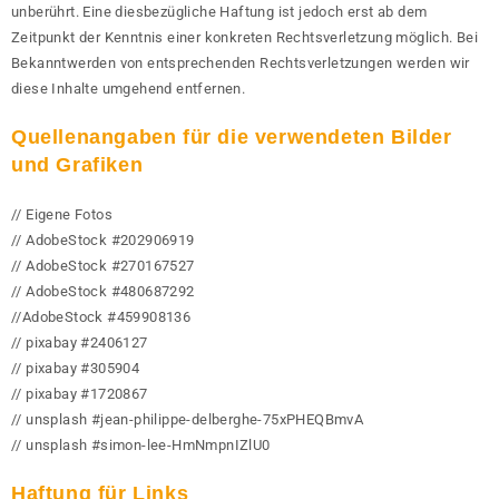
unberührt. Eine diesbezügliche Haftung ist jedoch erst ab dem
Zeitpunkt der Kenntnis einer konkreten Rechtsverletzung möglich. Bei
Bekanntwerden von entsprechenden Rechtsverletzungen werden wir
diese Inhalte umgehend entfernen.
Quellenangaben für die verwendeten Bilder
und Grafiken
// Eigene Fotos
// AdobeStock #202906919
// AdobeStock #270167527
// AdobeStock #480687292
//AdobeStock #459908136
// pixabay #2406127
// pixabay #305904
// pixabay #1720867
// unsplash #jean-philippe-delberghe-75xPHEQBmvA
// unsplash #simon-lee-HmNmpnIZlU0
Haftung für Links